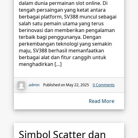
dalam dunia permainan slot online. Di
tengah persaingan yang ketat antara
berbagai platform, SV388 muncul sebagai
salah satu pemain utama yang terus
berinovasi dan memberikan pengalaman
terbaik bagi penggunanya. Dengan
perkembangan teknologi yang semakin
maju, SV388 berhasil memanfaatkan
berbagai alat dan fitur canggih untuk
menghadirkan […]
admin
Published on May 22, 2025
0 Comments
Read More
Simbol Scatter dan