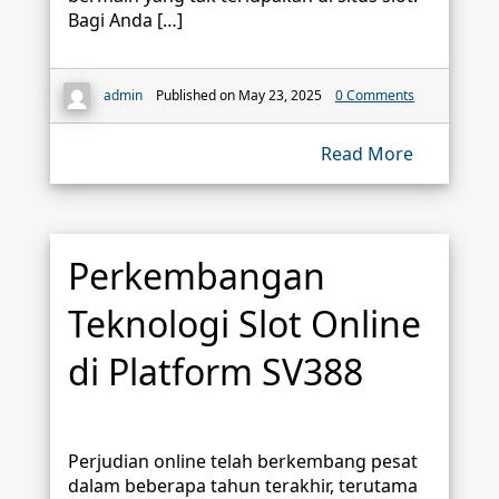
Bagi Anda […]
admin
Published on May 23, 2025
0 Comments
Read More
Perkembangan
Teknologi Slot Online
di Platform SV388
Perjudian online telah berkembang pesat
dalam beberapa tahun terakhir, terutama