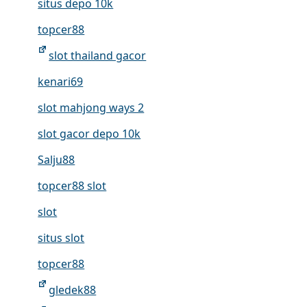
situs depo 10k
topcer88
slot thailand gacor
kenari69
slot mahjong ways 2
slot gacor depo 10k
Salju88
topcer88 slot
slot
situs slot
topcer88
gledek88