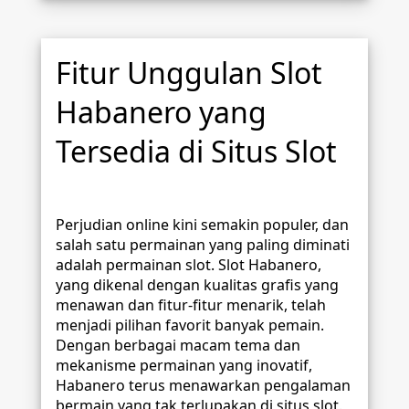
Fitur Unggulan Slot
Habanero yang
Tersedia di Situs Slot
Perjudian online kini semakin populer, dan
salah satu permainan yang paling diminati
adalah permainan slot. Slot Habanero,
yang dikenal dengan kualitas grafis yang
menawan dan fitur-fitur menarik, telah
menjadi pilihan favorit banyak pemain.
Dengan berbagai macam tema dan
mekanisme permainan yang inovatif,
Habanero terus menawarkan pengalaman
bermain yang tak terlupakan di situs slot.