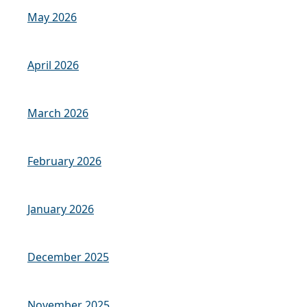
May 2026
April 2026
March 2026
February 2026
January 2026
December 2025
November 2025