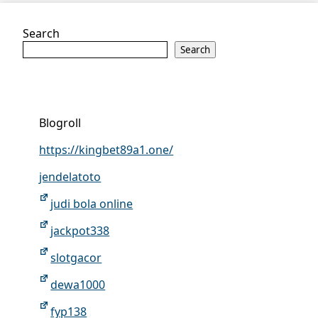
Search
Search
Blogroll
https://kingbet89a1.one/
jendelatoto
judi bola online
jackpot338
slotgacor
dewa1000
fyp138