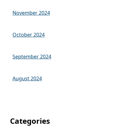
November 2024
October 2024
September 2024
August 2024
Categories