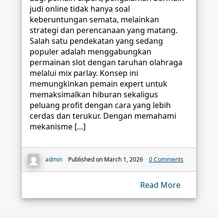
judi online tidak hanya soal
keberuntungan semata, melainkan
strategi dan perencanaan yang matang.
Salah satu pendekatan yang sedang
populer adalah menggabungkan
permainan slot dengan taruhan olahraga
melalui mix parlay. Konsep ini
memungkinkan pemain expert untuk
memaksimalkan hiburan sekaligus
peluang profit dengan cara yang lebih
cerdas dan terukur. Dengan memahami
mekanisme […]
admin
Published on March 1, 2026
0 Comments
Read More