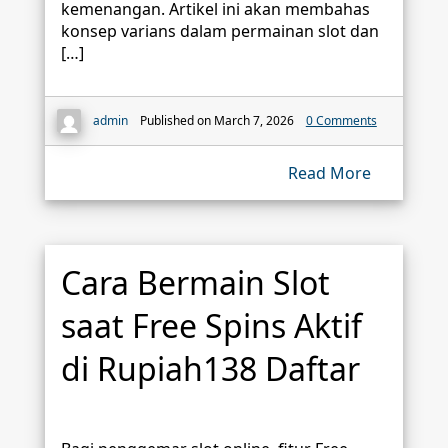
kemenangan. Artikel ini akan membahas
konsep varians dalam permainan slot dan
[…]
admin
Published on March 7, 2026
0 Comments
Read More
Cara Bermain Slot
saat Free Spins Aktif
di Rupiah138 Daftar