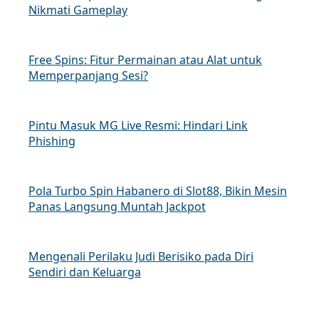
Nikmati Gameplay
Free Spins: Fitur Permainan atau Alat untuk
Memperpanjang Sesi?
Pintu Masuk MG Live Resmi: Hindari Link
Phishing
Pola Turbo Spin Habanero di Slot88, Bikin Mesin
Panas Langsung Muntah Jackpot
Mengenali Perilaku Judi Berisiko pada Diri
Sendiri dan Keluarga