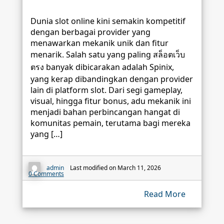
Dunia slot online kini semakin kompetitif
dengan berbagai provider yang
menawarkan mekanik unik dan fitur
menarik. Salah satu yang paling สล็อตเว็บ
ตรง banyak dibicarakan adalah Spinix,
yang kerap dibandingkan dengan provider
lain di platform slot. Dari segi gameplay,
visual, hingga fitur bonus, adu mekanik ini
menjadi bahan perbincangan hangat di
komunitas pemain, terutama bagi mereka
yang […]
admin
Last modified on March 11, 2026
0 Comments
Read More