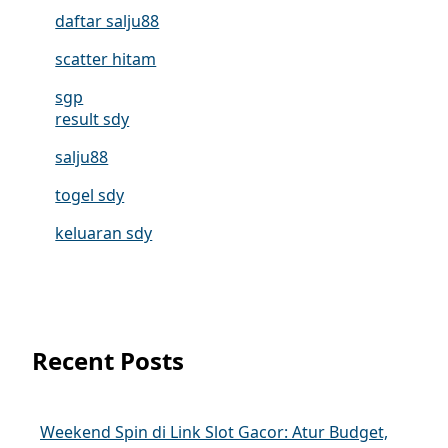
daftar salju88
scatter hitam
sgp
result sdy
salju88
togel sdy
keluaran sdy
Recent Posts
Weekend Spin di Link Slot Gacor: Atur Budget,