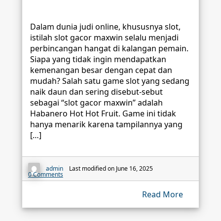
Dalam dunia judi online, khususnya slot,
istilah slot gacor maxwin selalu menjadi
perbincangan hangat di kalangan pemain.
Siapa yang tidak ingin mendapatkan
kemenangan besar dengan cepat dan
mudah? Salah satu game slot yang sedang
naik daun dan sering disebut-sebut
sebagai “slot gacor maxwin” adalah
Habanero Hot Hot Fruit. Game ini tidak
hanya menarik karena tampilannya yang
[…]
admin
Last modified on June 16, 2025
0 Comments
Read More