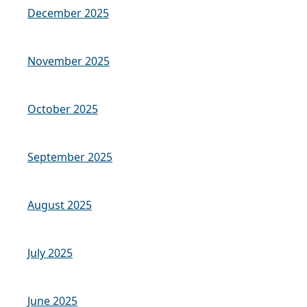
December 2025
November 2025
October 2025
September 2025
August 2025
July 2025
June 2025