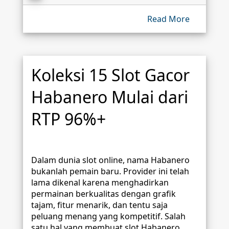
Read More
Koleksi 15 Slot Gacor
Habanero Mulai dari
RTP 96%+
Dalam dunia slot online, nama Habanero
bukanlah pemain baru. Provider ini telah
lama dikenal karena menghadirkan
permainan berkualitas dengan grafik
tajam, fitur menarik, dan tentu saja
peluang menang yang kompetitif. Salah
satu hal yang membuat slot Habanero