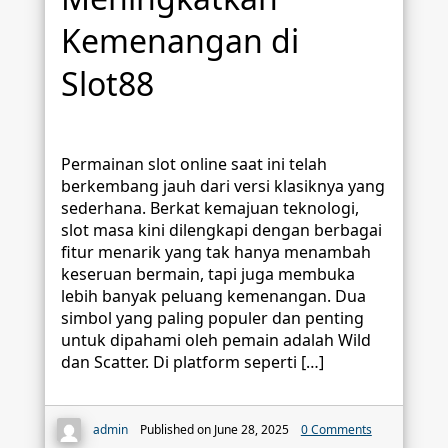
Kemenangan di
Slot88
Permainan slot online saat ini telah
berkembang jauh dari versi klasiknya yang
sederhana. Berkat kemajuan teknologi,
slot masa kini dilengkapi dengan berbagai
fitur menarik yang tak hanya menambah
keseruan bermain, tapi juga membuka
lebih banyak peluang kemenangan. Dua
simbol yang paling populer dan penting
untuk dipahami oleh pemain adalah Wild
dan Scatter. Di platform seperti […]
admin
Published on June 28, 2025
0 Comments