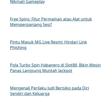
Nikmati Gameplay
Free Spins: Fitur Permainan atau Alat untuk
Memperpanjang Sesi?
Pintu Masuk MG Live Resmi: Hindari Link
Phishing
Pola Turbo Spin Habanero di Slot88, Bikin Mesin
Panas Langsung Muntah Jackpot
Mengenali Perilaku Judi Berisiko pada Diri
Sendiri dan Keluarga