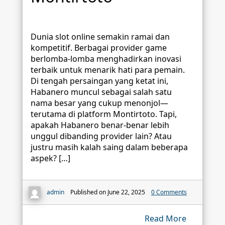
Dunia slot online semakin ramai dan
kompetitif. Berbagai provider game
berlomba-lomba menghadirkan inovasi
terbaik untuk menarik hati para pemain.
Di tengah persaingan yang ketat ini,
Habanero muncul sebagai salah satu
nama besar yang cukup menonjol—
terutama di platform Montirtoto. Tapi,
apakah Habanero benar-benar lebih
unggul dibanding provider lain? Atau
justru masih kalah saing dalam beberapa
aspek? […]
admin
Published on June 22, 2025
0 Comments
Read More