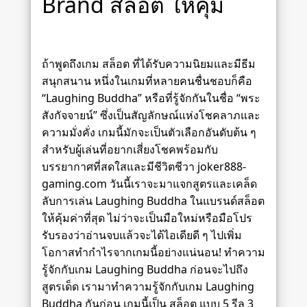
Brand สล็อต ให้คุ้ม
ถ้าพูดถึงเกม สล็อต ที่ได้รับความนิยมและมีธีม
สนุกสนาน หนึ่งในเกมที่หลายคนชื่นชอบก็คือ
“Laughing Buddha” หรือที่รู้จักกันในชื่อ “พระ
สังกัจจายน์” ซึ่งเป็นสัญลักษณ์แห่งโชคลาภและ
ความมั่งคั่ง เกมนี้มักจะเป็นตัวเลือกอันดับต้น ๆ
สำหรับผู้เล่นที่อยากเสี่ยงโชคพร้อมกับ
บรรยากาศที่สดใสและมีชีวิตชีวา joker888-
gaming.com วันนี้เราจะมาแจกสูตรและเคล็ด
ลับการเล่น Laughing Buddha ในแบรนด์สล็อต
ให้คุ้มค่าที่สุด ไม่ว่าจะเป็นมือใหม่หรือมือโปร
รับรองว่าอ่านจบแล้วจะได้ไอเดียดี ๆ ไปเพิ่ม
โอกาสทำกำไรจากเกมนี้อย่างแน่นอน! ทำความ
รู้จักกับเกม Laughing Buddha ก่อนจะไปถึง
สูตรเด็ด เรามาทำความรู้จักกับเกม Laughing
Buddha กันก่อน เกมนี้เป็น สล็อต แบบ 5 รีล 3