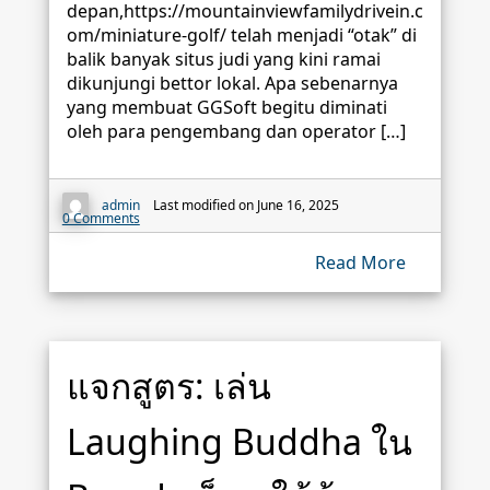
depan,https://mountainviewfamilydrivein.c
om/miniature-golf/ telah menjadi “otak” di
balik banyak situs judi yang kini ramai
dikunjungi bettor lokal. Apa sebenarnya
yang membuat GGSoft begitu diminati
oleh para pengembang dan operator […]
admin
Last modified on June 16, 2025
0 Comments
Read More
แจกสูตร: เล่น
Laughing Buddha ใน