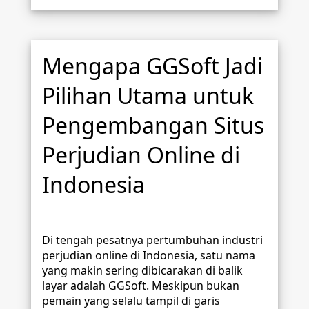
Mengapa GGSoft Jadi
Pilihan Utama untuk
Pengembangan Situs
Perjudian Online di
Indonesia
Di tengah pesatnya pertumbuhan industri
perjudian online di Indonesia, satu nama
yang makin sering dibicarakan di balik
layar adalah GGSoft. Meskipun bukan
pemain yang selalu tampil di garis