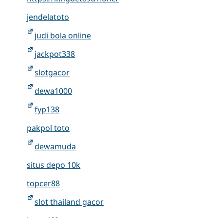
jendelatoto
judi bola online
jackpot338
slotgacor
dewa1000
fyp138
pakpol toto
dewamuda
situs depo 10k
topcer88
slot thailand gacor