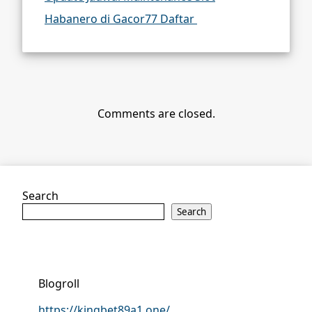
Habanero di Gacor77 Daftar
Comments are closed.
Search
Search
Blogroll
https://kingbet89a1.one/