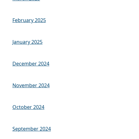
February 2025
January 2025
December 2024
November 2024
October 2024
September 2024