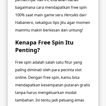
bagaimana cara mendapatkan free spin
100% saat main game seru
Hercules
dari
Habanero, sekaligus tips jitu agar momen
mainmu makin berkesan dan untung!
Kenapa Free Spin Itu
Penting?
Free spin adalah salah satu fitur yang
paling diminati oleh para pecinta slot
online. Dengan free spin, kamu bisa
mendapatkan kesempatan putaran gratis
tanpa harus mengeluarkan modal
tambahan. Ini tentu jadi peluang emas