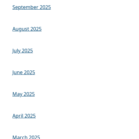
September 2025
August 2025
July 2025
June 2025
May 2025
April 2025
March 2025