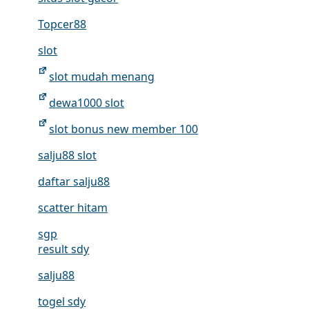
Topcer88
slot
slot mudah menang
dewa1000 slot
slot bonus new member 100
salju88 slot
daftar salju88
scatter hitam
sgp
result sdy
salju88
togel sdy