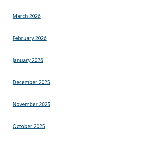
March 2026
February 2026
January 2026
December 2025
November 2025
October 2025