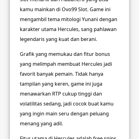
kamu mainkan di Ovo99 Slot. Game ini
mengambil tema mitologi Yunani dengan
karakter utama Hercules, sang pahlawan
legendaris yang kuat dan berani.
Grafik yang memukau dan fitur bonus
yang melimpah membuat Hercules jadi
favorit banyak pemain. Tidak hanya
tampilan yang keren, game ini juga
menawarkan RTP cukup tinggi dan
volatilitas sedang, jadi cocok buat kamu
yang ingin main seru dengan peluang
menang yang adil.
Fitur utama di Hercules adalah free spins,