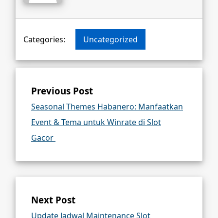
Categories:
Uncategorized
Previous Post
Seasonal Themes Habanero: Manfaatkan
Event & Tema untuk Winrate di Slot
Gacor
Next Post
Update Jadwal Maintenance Slot