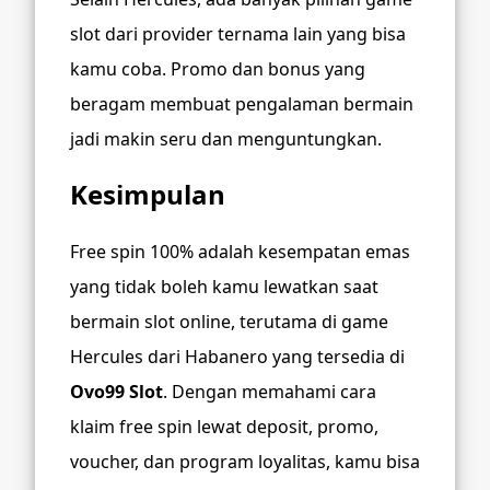
slot dari provider ternama lain yang bisa
kamu coba. Promo dan bonus yang
beragam membuat pengalaman bermain
jadi makin seru dan menguntungkan.
Kesimpulan
Free spin 100% adalah kesempatan emas
yang tidak boleh kamu lewatkan saat
bermain slot online, terutama di game
Hercules dari Habanero yang tersedia di
Ovo99 Slot
. Dengan memahami cara
klaim free spin lewat deposit, promo,
voucher, dan program loyalitas, kamu bisa