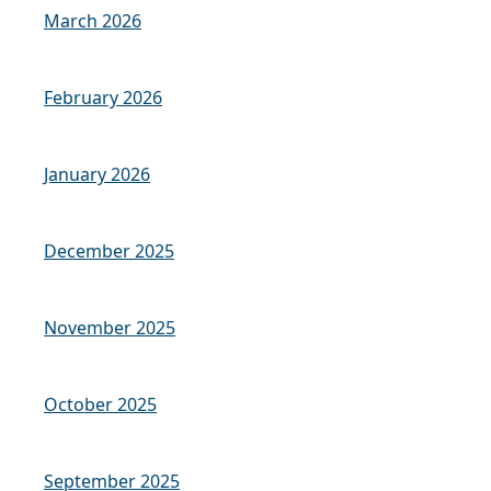
March 2026
February 2026
January 2026
December 2025
November 2025
October 2025
September 2025