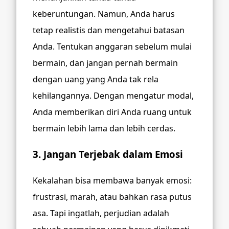
keberuntungan. Namun, Anda harus
tetap realistis dan mengetahui batasan
Anda. Tentukan anggaran sebelum mulai
bermain, dan jangan pernah bermain
dengan uang yang Anda tak rela
kehilangannya. Dengan mengatur modal,
Anda memberikan diri Anda ruang untuk
bermain lebih lama dan lebih cerdas.
3.
Jangan Terjebak dalam Emosi
Kekalahan bisa membawa banyak emosi:
frustrasi, marah, atau bahkan rasa putus
asa. Tapi ingatlah, perjudian adalah