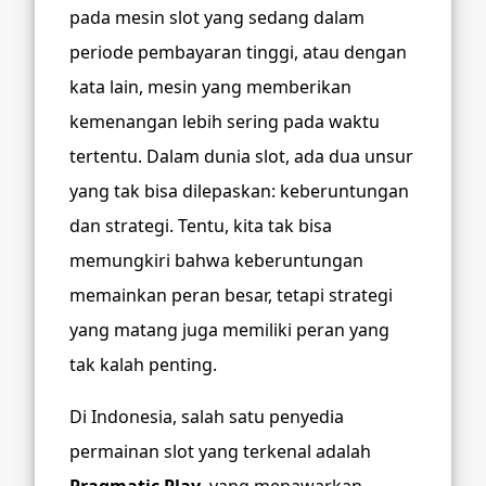
pada mesin slot yang sedang dalam
periode pembayaran tinggi, atau dengan
kata lain, mesin yang memberikan
kemenangan lebih sering pada waktu
tertentu. Dalam dunia slot, ada dua unsur
yang tak bisa dilepaskan: keberuntungan
dan strategi. Tentu, kita tak bisa
memungkiri bahwa keberuntungan
memainkan peran besar, tetapi strategi
yang matang juga memiliki peran yang
tak kalah penting.
Di Indonesia, salah satu penyedia
permainan slot yang terkenal adalah