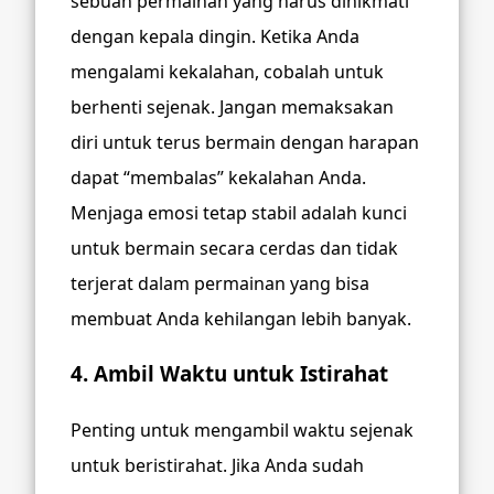
sebuah permainan yang harus dinikmati
dengan kepala dingin. Ketika Anda
mengalami kekalahan, cobalah untuk
berhenti sejenak. Jangan memaksakan
diri untuk terus bermain dengan harapan
dapat “membalas” kekalahan Anda.
Menjaga emosi tetap stabil adalah kunci
untuk bermain secara cerdas dan tidak
terjerat dalam permainan yang bisa
membuat Anda kehilangan lebih banyak.
4.
Ambil Waktu untuk Istirahat
Penting untuk mengambil waktu sejenak
untuk beristirahat. Jika Anda sudah