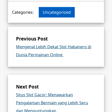
Categories:
Uncategorized
Previous Post
Mengenal Lebih Dekat Slot Habanero di
Dunia Permainan Online
Next Post
Situs Slot Gacor: Menawarkan
Pengalaman Bermain yang Lebih Seru
dan Menguntungkan