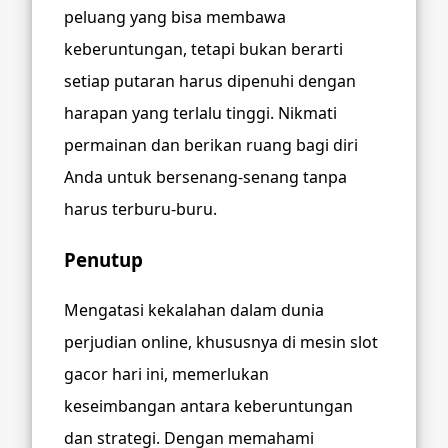
peluang yang bisa membawa
keberuntungan, tetapi bukan berarti
setiap putaran harus dipenuhi dengan
harapan yang terlalu tinggi. Nikmati
permainan dan berikan ruang bagi diri
Anda untuk bersenang-senang tanpa
harus terburu-buru.
Penutup
Mengatasi kekalahan dalam dunia
perjudian online, khususnya di mesin slot
gacor hari ini, memerlukan
keseimbangan antara keberuntungan
dan strategi. Dengan memahami