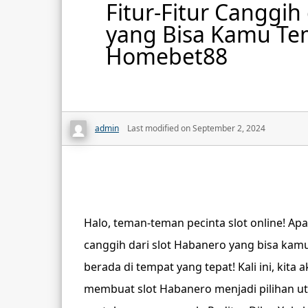
Fitur-Fitur Canggih
yang Bisa Kamu Te
Homebet88
admin
Last modified on September 2, 2024
Halo, teman-teman pecinta slot online! Apa
canggih dari slot Habanero yang bisa ka
berada di tempat yang tepat! Kali ini, kit
membuat slot Habanero menjadi pilihan u