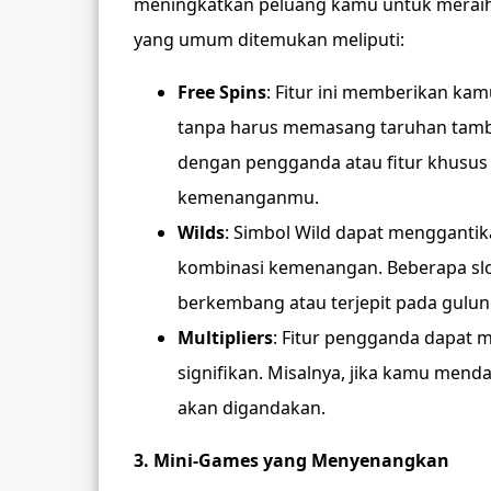
meningkatkan peluang kamu untuk meraih
yang umum ditemukan meliputi:
Free Spins
: Fitur ini memberikan k
tanpa harus memasang taruhan tambah
dengan pengganda atau fitur khusus 
kemenanganmu.
Wilds
: Simbol Wild dapat mengganti
kombinasi kemenangan. Beberapa slo
berkembang atau terjepit pada gul
Multipliers
: Fitur pengganda dapat
signifikan. Misalnya, jika kamu me
akan digandakan.
3. Mini-Games yang Menyenangkan