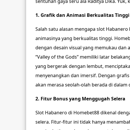
sentuhan gaya seru ala Raditya Dika. Yuk, k
1. Grafik dan Animasi Berkualitas Tinggi
Salah satu alasan mengapa slot Habanero 
animasinya yang berkualitas tinggi. Hom
dengan desain visual yang memukau dan ani
“Valley of the Gods” memiliki latar belak
yang bergerak dengan lembut, menciptak
menyenangkan dan imersif. Dengan grafis 
akan merasa seolah-olah berada di dalam d
2. Fitur Bonus yang Menggugah Selera
Slot Habanero di Homebet88 dikenal deng
selera. Fitur-fitur ini tidak hanya menamb