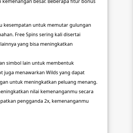
 kemenangan besar. Beberapa fitur bonus
amu kesempatan untuk memutar gulungan
an. Free Spins sering kali disertai
lainnya yang bisa meningkatkan
kan simbol lain untuk membentuk
t juga menawarkan Wilds yang dapat
ungan untuk meningkatkan peluang menang.
 meningkatkan nilai kemenanganmu secara
ndapatkan pengganda 2x, kemenanganmu