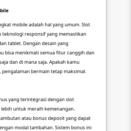
bile
rangkat mobile adalah hal yang umum. Slot
 teknologi responsif yang memastikan
dan tablet. Dengan desain yang
u bisa menikmati semua fitur canggih dan
saja dan di mana saja. Apakah kamu
n, pengalaman bermain tetap maksimal.
s yang terintegrasi dengan slot
lebih untuk meraih kemenangan.
sambutan atau bonus deposit yang dapat
engan modal tambahan. Sistem bonus ini