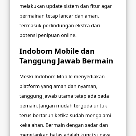
melakukan update sistem dan fitur agar
permainan tetap lancar dan aman,
termasuk perlindungan ekstra dari
potensi penipuan online.
Indobom Mobile dan
Tanggung Jawab Bermain
Meski Indobom Mobile menyediakan
platform yang aman dan nyaman,
tanggung jawab utama tetap ada pada
pemain. Jangan mudah tergoda untuk
terus bertaruh ketika sudah mengalami
kekalahan. Bermain dengan sadar dan
menetapkan batas adalah kunci supaya