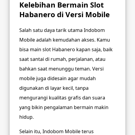
Kelebihan Bermain Slot
Habanero di Versi Mobile
Salah satu daya tarik utama Indobom
Mobile adalah kemudahan akses. Kamu
bisa main slot Habanero kapan saja, baik
saat santai di rumah, perjalanan, atau
bahkan saat menunggu teman. Versi
mobile juga didesain agar mudah
digunakan di layar kecil, tanpa
mengurangi kualitas grafis dan suara
yang bikin pengalaman bermain makin
hidup.
Selain itu, Indobom Mobile terus