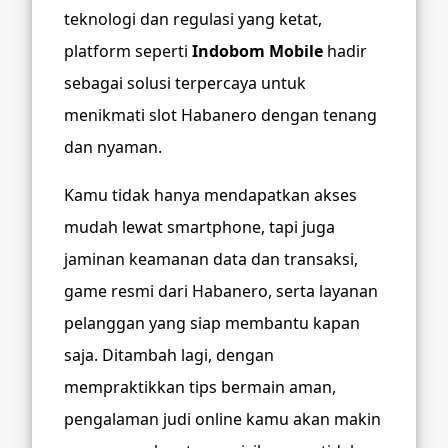
teknologi dan regulasi yang ketat,
platform seperti
Indobom Mobile
hadir
sebagai solusi terpercaya untuk
menikmati slot Habanero dengan tenang
dan nyaman.
Kamu tidak hanya mendapatkan akses
mudah lewat smartphone, tapi juga
jaminan keamanan data dan transaksi,
game resmi dari Habanero, serta layanan
pelanggan yang siap membantu kapan
saja. Ditambah lagi, dengan
mempraktikkan tips bermain aman,
pengalaman judi online kamu akan makin