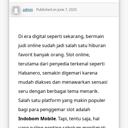
admin
Published on June 7, 2025
Di era digital seperti sekarang, bermain
judi online sudah jadi salah satu hiburan
favorit banyak orang. Slot online,
terutama dari penyedia terkenal seperti
Habanero, semakin digemari karena
mudah diakses dan menawarkan sensasi
seru dengan berbagai tema menarik.
Salah satu platform yang makin populer
bagi para penggemar slot adalah
Indobom Mobile
. Tapi, tentu saja, hal
yang paling penting sebelum menikmati