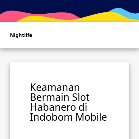
Skip
to
main
content
Nightlife
Keamanan
Bermain Slot
Habanero di
Indobom Mobile