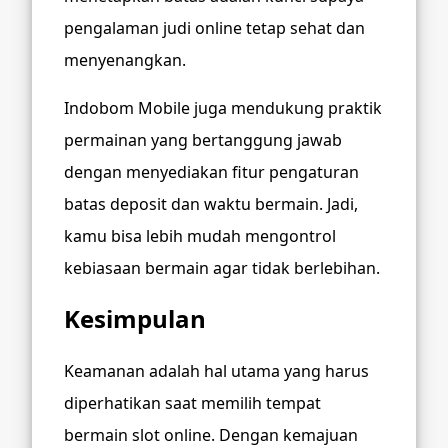
pengalaman judi online tetap sehat dan
menyenangkan.
Indobom Mobile juga mendukung praktik
permainan yang bertanggung jawab
dengan menyediakan fitur pengaturan
batas deposit dan waktu bermain. Jadi,
kamu bisa lebih mudah mengontrol
kebiasaan bermain agar tidak berlebihan.
Kesimpulan
Keamanan adalah hal utama yang harus
diperhatikan saat memilih tempat
bermain slot online. Dengan kemajuan