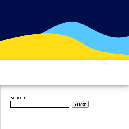
Search
Search