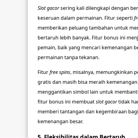
Slot gacor
sering kali dilengkapi dengan b
keseruan dalam permainan. Fitur seperti
f
memberikan peluang tambahan untuk mera
bertaruh lebih banyak. Fitur bonus ini men
pemain, baik yang mencari kemenangan be
permainan tanpa tekanan.
Fitur
free spins
, misalnya, memungkinkan 
gratis dan masih bisa meraih kemenanga
menggantikan simbol lain untuk membant
fitur bonus ini membuat
slot gacor
tidak ha
memberi tantangan dan kegembiraan bagi
kemenangan besar.
5.
Fleksibilitas dalam Bertaruh