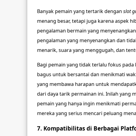
Banyak pemain yang tertarik dengan
slot g
menang besar, tetapi juga karena aspek hi
pengalaman bermain yang menyenangkan 
pengalaman yang menyenangkan dan tid
menarik, suara yang menggugah, dan ten
Bagi pemain yang tidak terlalu fokus pad
bagus untuk bersantai dan menikmati wakt
yang membawa harapan untuk mendapatk
dari daya tarik permainan ini. Inilah yang
pemain yang hanya ingin menikmati perm
mereka yang serius mencari peluang men
7.
Kompatibilitas di Berbagai Plat