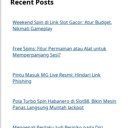
Recent Posts
Weekend Spin di Link Slot Gacor: Atur Budget,
Nikmati Gameplay
Free Spins: Fitur Permainan atau Alat untuk
Memperpanjang Sesi?
Pintu Masuk MG Live Resmi: Hindari Link
Phishing
Pola Turbo Spin Habanero di Slot88, Bikin Mesin
Panas Langsung Muntah Jackpot
Mengenali Perilaku Judi Berisiko pada Diri