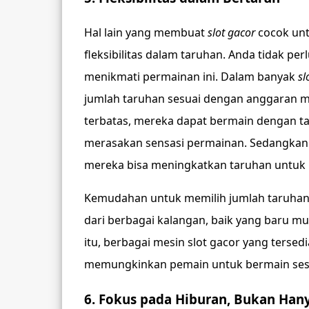
Hal lain yang membuat
slot gacor
cocok unt
fleksibilitas dalam taruhan. Anda tidak p
menikmati permainan ini. Dalam banyak
sl
jumlah taruhan sesuai dengan anggaran 
terbatas, mereka dapat bermain dengan tar
merasakan sensasi permainan. Sedangkan 
mereka bisa meningkatkan taruhan untuk 
Kemudahan untuk memilih jumlah taruhan
dari berbagai kalangan, baik yang baru mu
itu, berbagai mesin slot gacor yang terse
memungkinkan pemain untuk bermain ses
6.
Fokus pada Hiburan, Bukan Ha