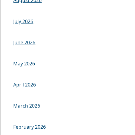
August 2026
July 2026
June 2026
May 2026
April 2026
March 2026
February 2026