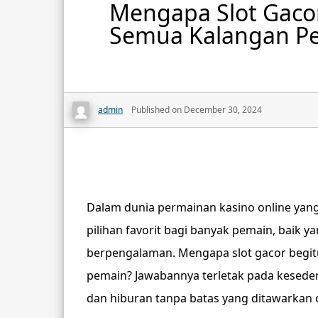
Mengapa Slot Gaco
Semua Kalangan P
admin
Published on December 30, 2024
Dalam dunia permainan kasino online yan
pilihan favorit bagi banyak pemain, baik
berpengalaman. Mengapa slot gacor begit
pemain? Jawabannya terletak pada kesede
dan hiburan tanpa batas yang ditawarkan o