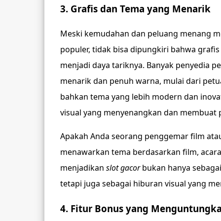
3.
Grafis dan Tema yang Menarik
Meski kemudahan dan peluang menang m
populer, tidak bisa dipungkiri bahwa graf
menjadi daya tariknya. Banyak penyedia 
menarik dan penuh warna, mulai dari petua
bahkan tema yang lebih modern dan inova
visual yang menyenangkan dan membuat p
Apakah Anda seorang penggemar film at
menawarkan tema berdasarkan film, acara T
menjadikan
slot gacor
bukan hanya sebaga
tetapi juga sebagai hiburan visual yang 
4.
Fitur Bonus yang Menguntungk