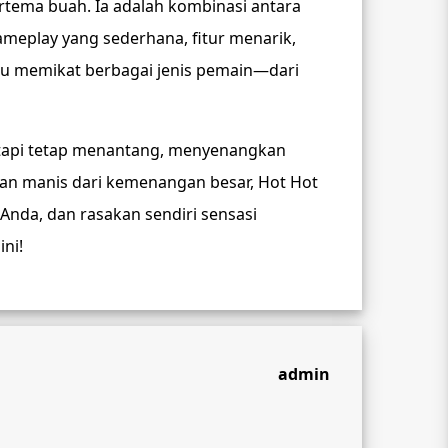
tema buah. Ia adalah kombinasi antara
ameplay yang sederhana, fitur menarik,
pu memikat berbagai jenis pemain—dari
 tapi tetap menantang, menyenangkan
an manis dari kemenangan besar, Hot Hot
 Anda, dan rasakan sendiri sensasi
ni!
admin