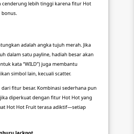
cenderung lebih tinggi karena fitur Hot
e bonus.
ntungkan adalah angka tujuh merah. Jika
uh dalam satu payline, hadiah besar akan
entuk kata “WILD”) juga membantu
 simbol lain, kecuali scatter.
dari fitur besar. Kombinasi sederhana pun
jika diperkuat dengan fitur Hot Hot yang
 Hot Hot Fruit terasa adiktif—setiap
.
mburu Jackpot