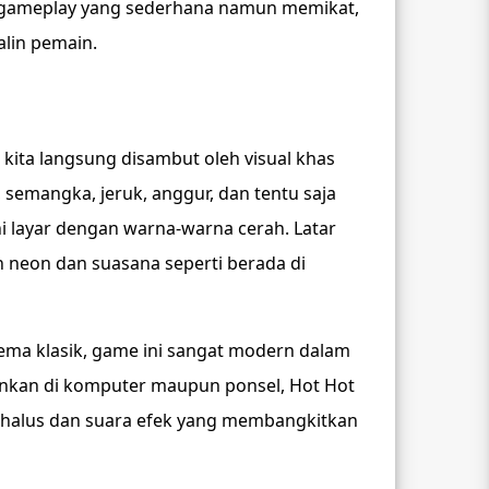
, gameplay yang sederhana namun memikat,
alin pemain.
kita langsung disambut oleh visual khas
, semangka, jeruk, anggur, dan tentu saja
 layar dengan warna-warna cerah. Latar
 neon dan suasana seperti berada di
ema klasik, game ini sangat modern dalam
ainkan di komputer maupun ponsel, Hot Hot
si halus dan suara efek yang membangkitkan