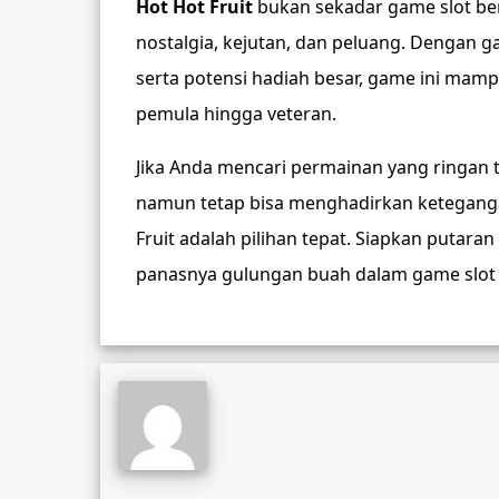
Hot Hot Fruit
bukan sekadar game slot ber
nostalgia, kejutan, dan peluang. Dengan g
serta potensi hadiah besar, game ini mam
pemula hingga veteran.
Jika Anda mencari permainan yang ringan
namun tetap bisa menghadirkan ketegang
Fruit adalah pilihan tepat. Siapkan putaran
panasnya gulungan buah dalam game slot i