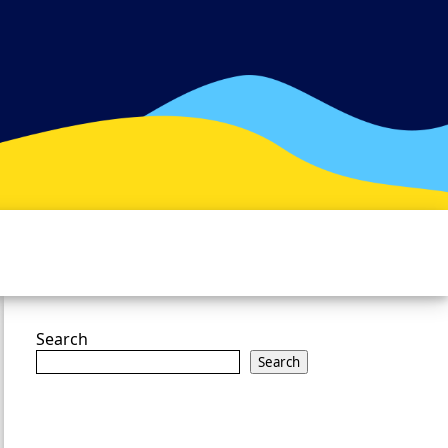
Search
Search