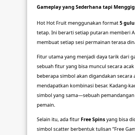
Gameplay yang Sederhana tapi Menggig
Hot Hot Fruit menggunakan format
5 gulu
tetap. Ini berarti setiap putaran member
membuat setiap sesi permainan terasa di
Fitur utama yang menjadi daya tarik dari g
sebuah fitur yang bisa muncul secara acak di
beberapa simbol akan digandakan secara 
mendapatkan kombinasi besar. Kadang-kad
simbol yang sama—sebuah pemandangan 
pemain.
Selain itu, ada fitur
Free Spins
yang bisa d
simbol scatter berbentuk tulisan “Free G