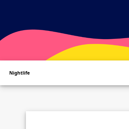
Skip
to
main
content
Nightlife