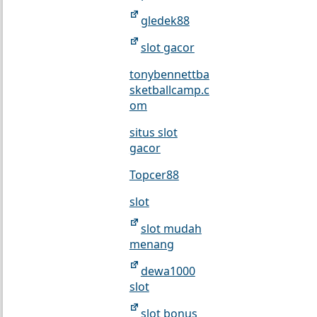
gledek88
slot gacor
tonybennettba
sketballcamp.c
om
situs slot
gacor
Topcer88
slot
slot mudah
menang
dewa1000
slot
slot bonus