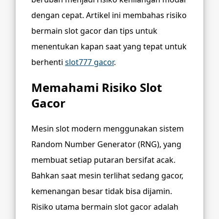
dengan cepat. Artikel ini membahas risiko
bermain slot gacor dan tips untuk
menentukan kapan saat yang tepat untuk
berhenti
slot777 gacor
.
Memahami Risiko Slot
Gacor
Mesin slot modern menggunakan sistem
Random Number Generator (RNG), yang
membuat setiap putaran bersifat acak.
Bahkan saat mesin terlihat sedang gacor,
kemenangan besar tidak bisa dijamin.
Risiko utama bermain slot gacor adalah