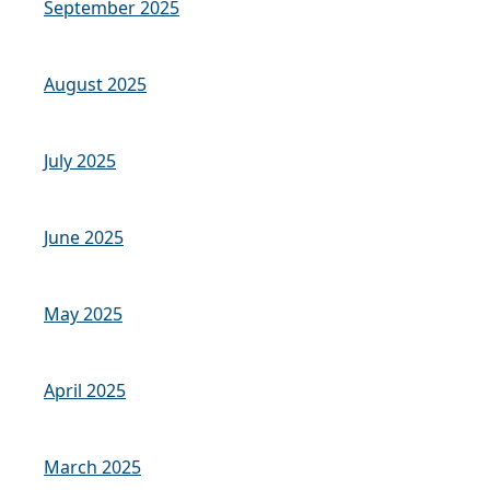
September 2025
August 2025
July 2025
June 2025
May 2025
April 2025
March 2025