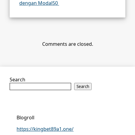
dengan Modal50
Comments are closed.
Search
Search
Blogroll
https://kingbet89a1.one/