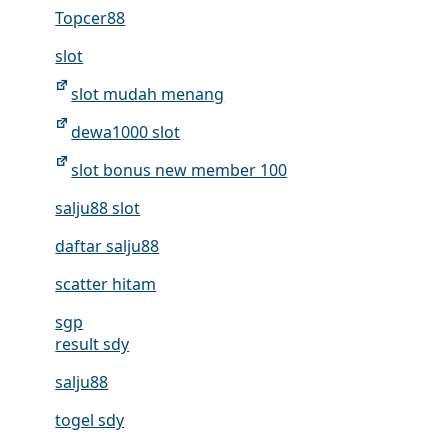
Topcer88
slot
slot mudah menang
dewa1000 slot
slot bonus new member 100
salju88 slot
daftar salju88
scatter hitam
sgp
result sdy
salju88
togel sdy