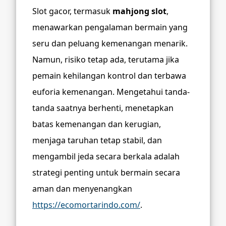
Slot gacor, termasuk
mahjong slot
,
menawarkan pengalaman bermain yang
seru dan peluang kemenangan menarik.
Namun, risiko tetap ada, terutama jika
pemain kehilangan kontrol dan terbawa
euforia kemenangan. Mengetahui tanda-
tanda saatnya berhenti, menetapkan
batas kemenangan dan kerugian,
menjaga taruhan tetap stabil, dan
mengambil jeda secara berkala adalah
strategi penting untuk bermain secara
aman dan menyenangkan
https://ecomortarindo.com/
.