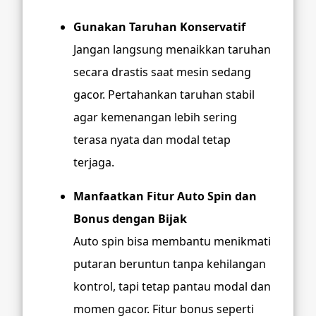
Gunakan Taruhan Konservatif
Jangan langsung menaikkan taruhan
secara drastis saat mesin sedang
gacor. Pertahankan taruhan stabil
agar kemenangan lebih sering
terasa nyata dan modal tetap
terjaga.
Manfaatkan Fitur Auto Spin dan
Bonus dengan Bijak
Auto spin bisa membantu menikmati
putaran beruntun tanpa kehilangan
kontrol, tapi tetap pantau modal dan
momen gacor. Fitur bonus seperti