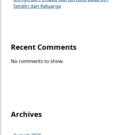
Sendiri dan Keluarga
Recent Comments
No comments to show.
Archives