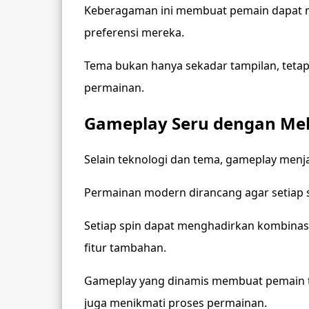
Keberagaman ini membuat pemain dapat 
preferensi mereka.
Tema bukan hanya sekadar tampilan, tetapi
permainan.
Gameplay Seru dengan Me
Selain teknologi dan tema, gameplay menjad
Permainan modern dirancang agar setiap ses
Setiap spin dapat menghadirkan kombinasi
fitur tambahan.
Gameplay yang dinamis membuat pemain ti
juga menikmati proses permainan.