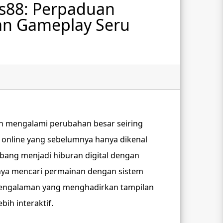
us88: Perpaduan
an Gameplay Seru
h mengalami perubahan besar seiring
t online yang sebelumnya hanya dikenal
bang menjadi hiburan digital dengan
hanya mencari permainan dengan sistem
 pengalaman yang menghadirkan tampilan
bih interaktif.