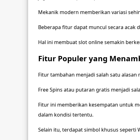
Mekanik modern memberikan variasi sehing
Beberapa fitur dapat muncul secara acak
Hal ini membuat slot online semakin berke
Fitur Populer yang Menam
Fitur tambahan menjadi salah satu alasan
Free Spins atau putaran gratis menjadi sala
Fitur ini memberikan kesempatan untuk 
dalam kondisi tertentu.
Selain itu, terdapat simbol khusus sepert