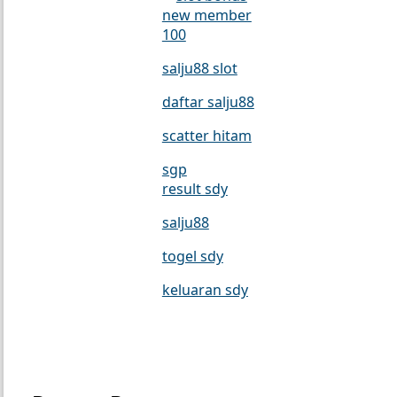
new member
100
salju88 slot
daftar salju88
scatter hitam
sgp
result sdy
salju88
togel sdy
keluaran sdy