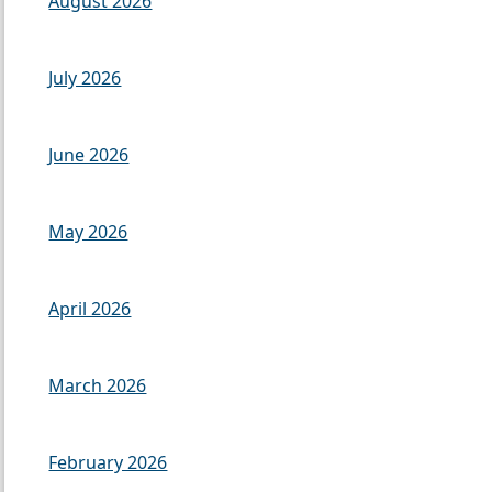
August 2026
July 2026
June 2026
May 2026
April 2026
March 2026
February 2026