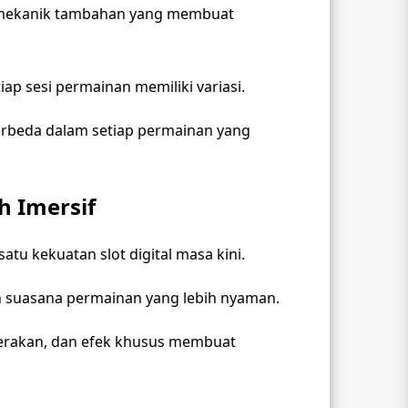
 mekanik tambahan yang membuat
iap sesi permainan memiliki variasi.
beda dalam setiap permainan yang
h Imersif
atu kekuatan slot digital masa kini.
 suasana permainan yang lebih nyaman.
gerakan, dan efek khusus membuat