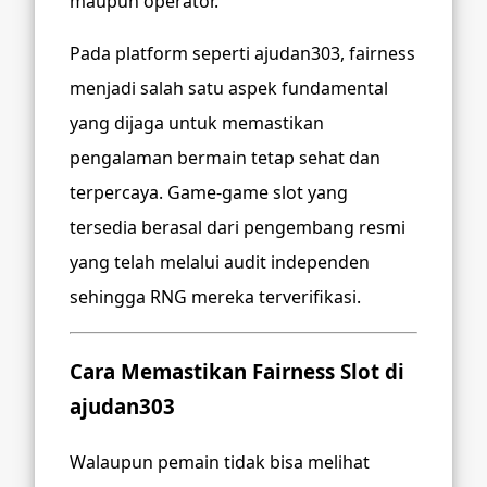
maupun operator.
Pada platform seperti ajudan303, fairness
menjadi salah satu aspek fundamental
yang dijaga untuk memastikan
pengalaman bermain tetap sehat dan
terpercaya. Game-game slot yang
tersedia berasal dari pengembang resmi
yang telah melalui audit independen
sehingga RNG mereka terverifikasi.
Cara Memastikan Fairness Slot di
ajudan303
Walaupun pemain tidak bisa melihat