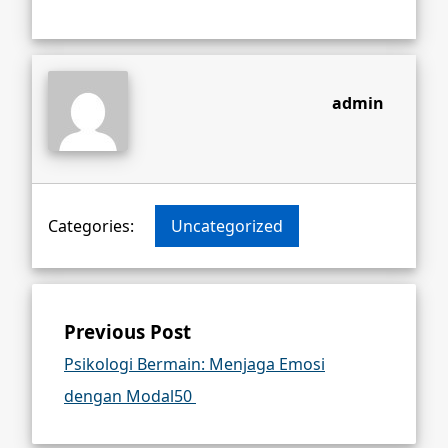
admin
Categories:
Uncategorized
Previous Post
Psikologi Bermain: Menjaga Emosi
dengan Modal50