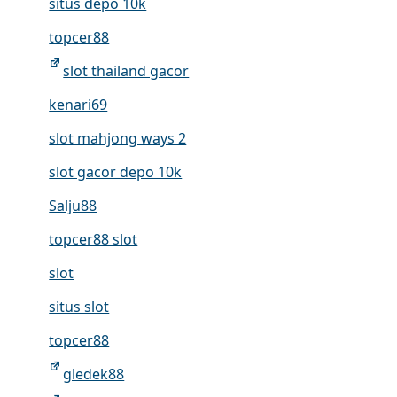
situs depo 10k
topcer88
slot thailand gacor
kenari69
slot mahjong ways 2
slot gacor depo 10k
Salju88
topcer88 slot
slot
situs slot
topcer88
gledek88