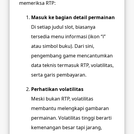
memeriksa RTP:
Masuk ke bagian detail permainan
Di setiap judul slot, biasanya
tersedia menu informasi (ikon “i”
atau simbol buku). Dari sini,
pengembang game mencantumkan
data teknis termasuk RTP, volatilitas,
serta garis pembayaran.
Perhatikan volatilitas
Meski bukan RTP, volatilitas
membantu melengkapi gambaran
permainan. Volatilitas tinggi berarti
kemenangan besar tapi jarang,