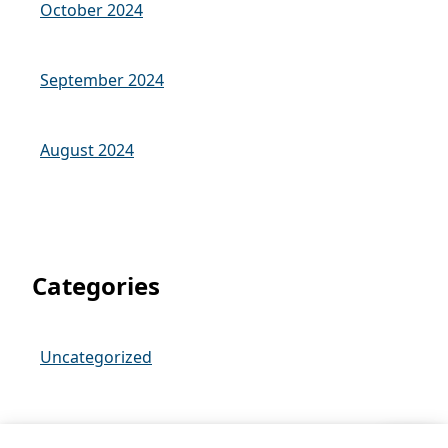
October 2024
September 2024
August 2024
Categories
Uncategorized