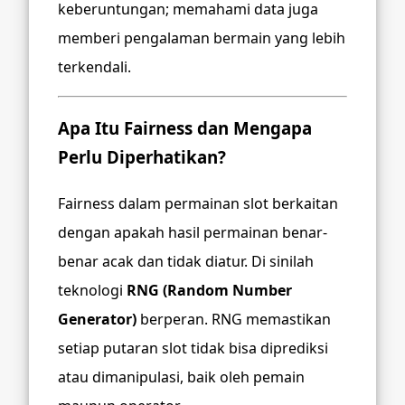
keberuntungan; memahami data juga
memberi pengalaman bermain yang lebih
terkendali.
Apa Itu Fairness dan Mengapa
Perlu Diperhatikan?
Fairness dalam permainan slot berkaitan
dengan apakah hasil permainan benar-
benar acak dan tidak diatur. Di sinilah
teknologi
RNG (Random Number
Generator)
berperan. RNG memastikan
setiap putaran slot tidak bisa diprediksi
atau dimanipulasi, baik oleh pemain