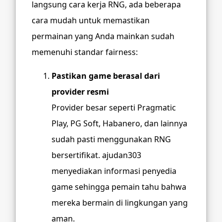
langsung cara kerja RNG, ada beberapa
cara mudah untuk memastikan
permainan yang Anda mainkan sudah
memenuhi standar fairness:
Pastikan game berasal dari
provider resmi
Provider besar seperti Pragmatic
Play, PG Soft, Habanero, dan lainnya
sudah pasti menggunakan RNG
bersertifikat. ajudan303
menyediakan informasi penyedia
game sehingga pemain tahu bahwa
mereka bermain di lingkungan yang
aman.