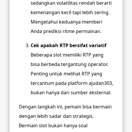
sedangkan volatilitas rendah berarti
kemenangan kecil tapi lebih sering.
Mengetahui keduanya memberi
Anda prediksi ritme permainan.
Cek apakah RTP bersifat variatif
Beberapa slot memiliki RTP yang
bisa berbeda tergantung operator.
Penting untuk melihat RTP yang
tercantum pada platform ajudan303,
bukan hanya dari sumber eksternal.
Dengan langkah ini, pemain bisa bermain
dengan lebih sadar dan strategis.
Bermain slot bukan hanya soal