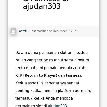
ajudan303
admin
Last modified on December 9, 2025
Dalam dunia permainan slot online, dua
istilah yang sering muncul namun belum
tentu dipahami pemain pemula adalah
RTP (Return to Player)
dan
fairness
.
Kedua aspek ini sebenarnya sangat
penting ketika memilih platform bermain,
termasuk ketika Anda mencoba
permainan slot di
ajudan303
.