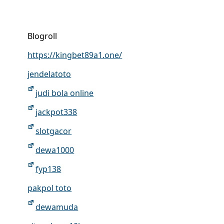
Blogroll
https://kingbet89a1.one/
jendelatoto
judi bola online
jackpot338
slotgacor
dewa1000
fyp138
pakpol toto
dewamuda