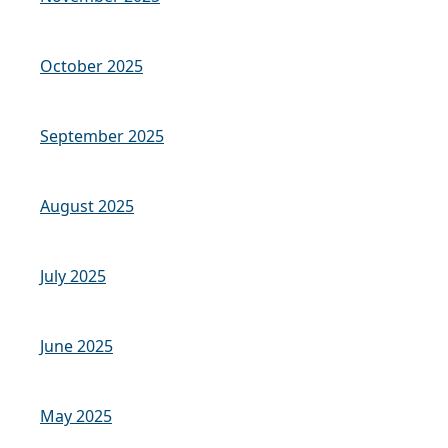
October 2025
September 2025
August 2025
July 2025
June 2025
May 2025