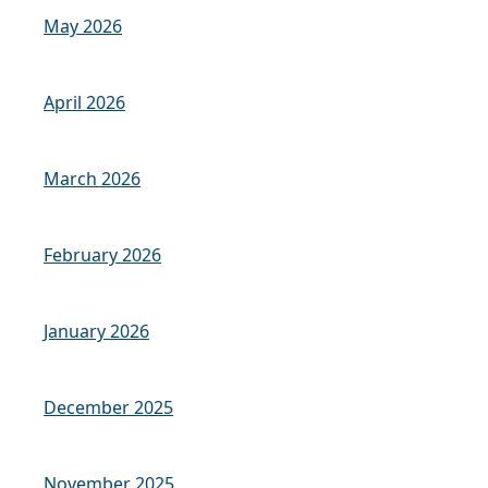
May 2026
April 2026
March 2026
February 2026
January 2026
December 2025
November 2025