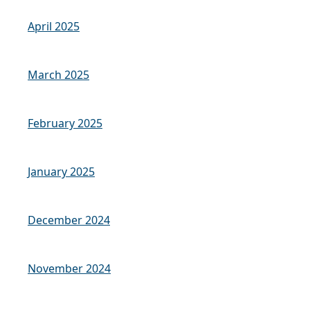
April 2025
March 2025
February 2025
January 2025
December 2024
November 2024