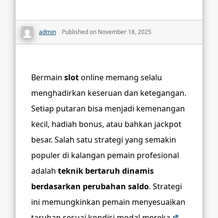
admin
Published on November 18, 2025
Bermain
slot
online memang selalu
menghadirkan keseruan dan ketegangan.
Setiap putaran bisa menjadi kemenangan
kecil, hadiah bonus, atau bahkan jackpot
besar. Salah satu strategi yang semakin
populer di kalangan pemain profesional
adalah
teknik bertaruh dinamis
berdasarkan perubahan saldo
. Strategi
ini memungkinkan pemain menyesuaikan
taruhan sesuai kondisi modal mereka,