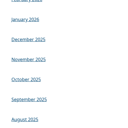
January 2026
December 2025
November 2025
October 2025
September 2025
August 2025