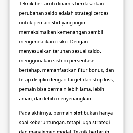
Teknik bertaruh dinamis berdasarkan
perubahan saldo adalah strategi cerdas
untuk pemain
slot
yang ingin
memaksimalkan kemenangan sambil
mengendalikan risiko. Dengan
menyesuaikan taruhan sesuai saldo,
menggunakan sistem persentase,
bertahap, memanfaatkan fitur bonus, dan
tetap disiplin dengan target dan stop loss,
pemain bisa bermain lebih lama, lebih
aman, dan lebih menyenangkan.
Pada akhirnya, bermain
slot
bukan hanya
soal keberuntungan, tetapi juga strategi
dan manajemen modal. Teknik bertaruh