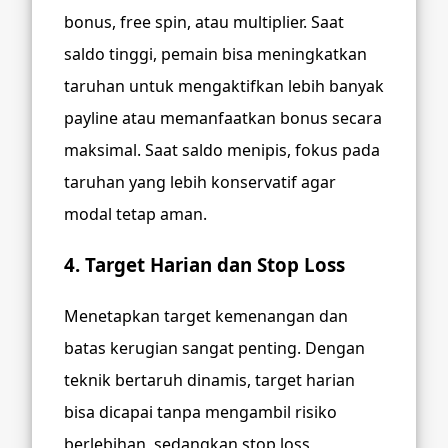
bonus, free spin, atau multiplier. Saat
saldo tinggi, pemain bisa meningkatkan
taruhan untuk mengaktifkan lebih banyak
payline atau memanfaatkan bonus secara
maksimal. Saat saldo menipis, fokus pada
taruhan yang lebih konservatif agar
modal tetap aman.
4. Target Harian dan Stop Loss
Menetapkan target kemenangan dan
batas kerugian sangat penting. Dengan
teknik bertaruh dinamis, target harian
bisa dicapai tanpa mengambil risiko
berlebihan, sedangkan stop loss