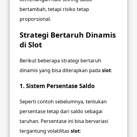
bertambah, tetapi risiko tetap
proporsional.
Strategi Bertaruh Dinamis
di Slot
Berikut beberapa strategi bertaruh
dinamis yang bisa diterapkan pada
slot
:
1. Sistem Persentase Saldo
Seperti contoh sebelumnya, tentukan
persentase tetap dari saldo sebagai
taruhan. Persentase ini bisa bervariasi
tergantung volatilitas
slot
: