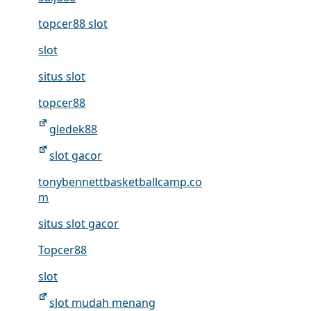
topcer88 slot
slot
situs slot
topcer88
gledek88
slot gacor
tonybennettbasketballcamp.co
m
situs slot gacor
Topcer88
slot
slot mudah menang