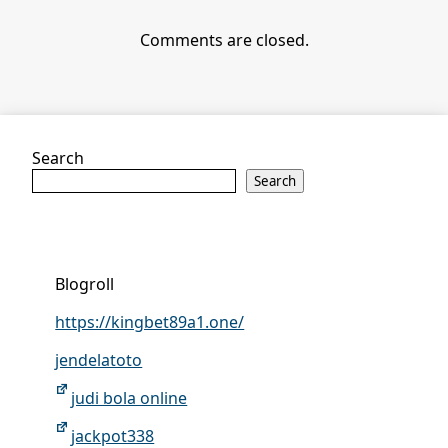
Comments are closed.
Search
Search
Blogroll
https://kingbet89a1.one/
jendelatoto
judi bola online
jackpot338