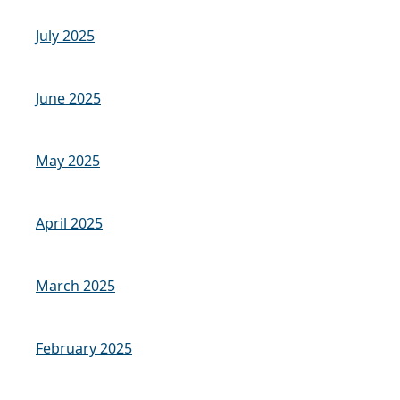
July 2025
June 2025
May 2025
April 2025
March 2025
February 2025