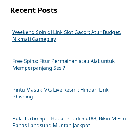
Recent Posts
Weekend Spin di Link Slot Gacor: Atur Budget,
Nikmati Gameplay
Free Spins: Fitur Permainan atau Alat untuk
Memperpanjang Sesi?
Pintu Masuk MG Live Resmi: Hindari Link
Phishing
Pola Turbo Spin Habanero di Slot88, Bikin Mesin
Panas Langsung Muntah Jackpot